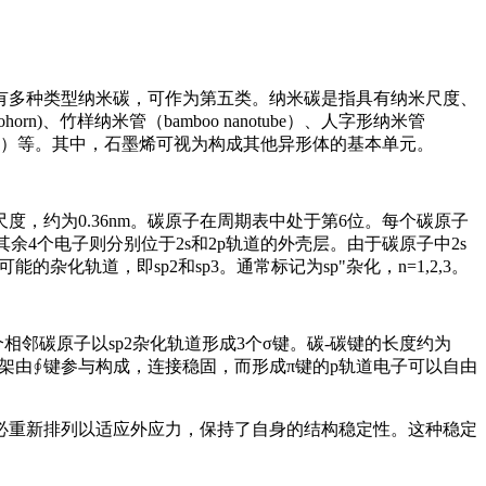
有多种类型纳米碳，可作为第五类。纳米碳是指具有纳米尺度、
)、竹样纳米管（bamboo nanotube）、人字形纳米管
葱（carbon onion）等。其中，石墨烯可视为构成其他异形体的基本单元。
，约为0.36nm。碳原子在周期表中处于第6位。每个碳原子
其余4个电子则分别位于2s和2p轨道的外壳层。由于碳原子中2s
化轨道，即sp2和sp3。通常标记为sp"杂化，n=1,2,3。
个相邻碳原子以sp2杂化轨道形成3个σ键。碳-碳键的长度约为
键骨架由∮键参与构成，连接稳固，而形成π键的p轨道电子可以自由
必重新排列以适应外应力，保持了自身的结构稳定性。这种稳定