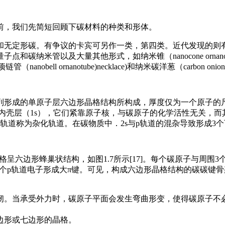
前，我们先简短回顾下碳材料的种类和形体。
和无定形碳。有争议的卡宾可另作一类，第四类。近代发现的则
管以及大量其他形式，如纳米锥（nanocone ornanohorn
纳米钟或项链管（nanobell ornanotube)necklace)和纳米碳洋
形成的单原子层六边形晶格结构所构成，厚度仅为一个原子的尺度
位在内壳层（1s），它们紧靠原子核，与碳原子的化学活性无关，而
称为杂化轨道。在碳物质中．2s与p轨道的混杂导致形成3个可能的杂
呈六边形蜂巢状结构，如图1.7所示[17]。每个碳原子与周围3
下的一个p轨道电子形成大π键。可见，构成六边形晶格结构的碳碳
韧。当承受外力时，碳原子平面会发生弯曲形变，使得碳原子不
边形或七边形的晶格。