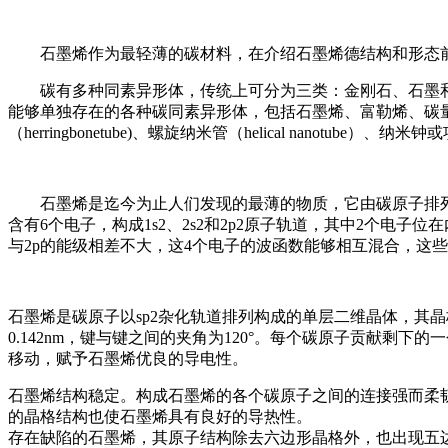
石墨烯作为最轻薄的碳材料，在介绍石墨烯德结构和形态
碳有多种同素异形体，传统上可分为三类：金刚石、石墨
能够单独存在的各种碳同素异形体，包括石墨烯、富勒烯、碳量子点和碳纳米
（herringbonetube)、螺旋纳米管（helical nanotube）、
石墨烯是迄今为止人们发现的最薄的物质，它由碳原子排列
含有6个电子，构成1s2、2s2和2p2原子轨道，其中2个电子
与2p的能级相差不大，这4个电子的波函数能够相互混合，这些轨道
石墨烯是碳原子以sp2杂化轨道排列构成的单层二维晶体，其晶格
0.142nm，键与键之间的夹角为120°。每个碳原子贡献剩
移动，赋予石墨烯优良的导电性。
石墨烯结构稳定。构成石墨烯的各个碳原子之间的连接强而柔
的晶格结构也使石墨烯具有良好的导热性。
存在缺陷的石墨烯，其原子结构除去六边形晶格外，也出现五